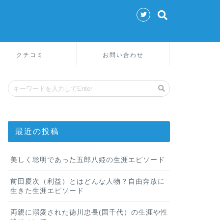
クチコミ
お問い合わせ
最近の投稿
美しく聡明であった五郎八姫の生涯エピソード
前田慶次（利益）とはどんな人物？自由奔放に
生きた生涯エピソード
両親に溺愛された徳川忠長(国千代）の生涯や性