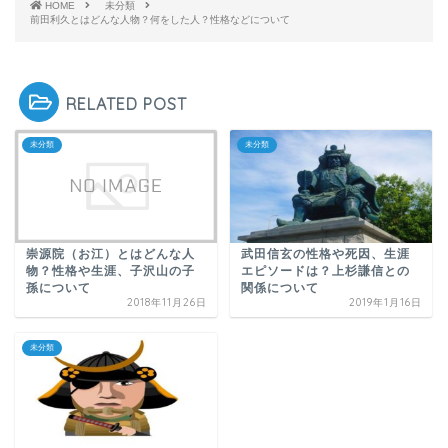
HOME
未分類
前田利久とはどんな人物？何をした人？性格などについて
RELATED POST
未分類
未分類
崇源院（お江）とはどんな人
武田信玄の性格や死因、生涯
物？性格や生涯、子沢山の子
エピソードは？上杉謙信との
孫について
関係について
2018年11月26日
2019年1月16日
未分類