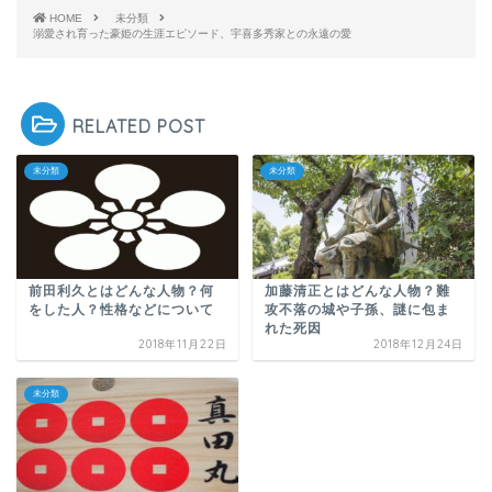
HOME
未分類
溺愛され育った豪姫の生涯エピソード、宇喜多秀家との永遠の愛
RELATED POST
未分類
未分類
前田利久とはどんな人物？何
加藤清正とはどんな人物？難
をした人？性格などについて
攻不落の城や子孫、謎に包ま
れた死因
2018年11月22日
2018年12月24日
未分類